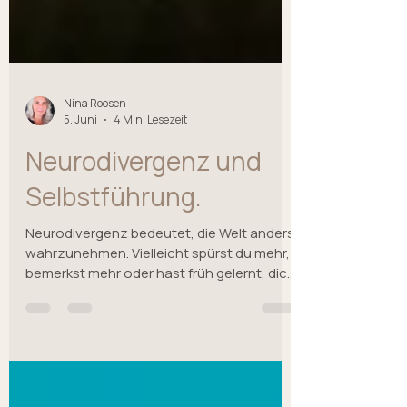
Nina Roosen
5. Juni
4 Min. Lesezeit
Neurodivergenz und
Selbstführung.
Neurodivergenz bedeutet, die Welt anders
wahrzunehmen. Vielleicht spürst du mehr,
bemerkst mehr oder hast früh gelernt, dich
anzupassen, um dazuzugehören. Was von
außen selbstverständlich wirkt, kann
innerlich viel Kraft kosten. In diesem Artikel
geht es um Neurodivergenz und