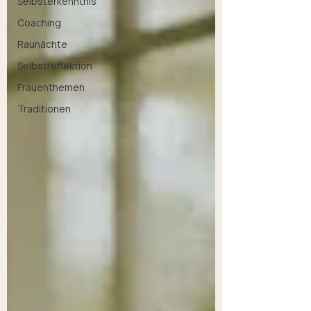
Selbsterkenntnis
Coaching
Raunächte
Selbstreflektion
Frauenthemen
Traditionen