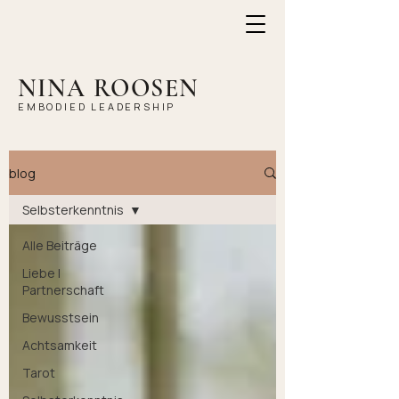
NINA ROOSEN
EMBODIED LEADERSHIP
blog
Selbsterkenntnis
Alle Beiträge
Liebe |
Partnerschaft
Bewusstsein
Achtsamkeit
Tarot