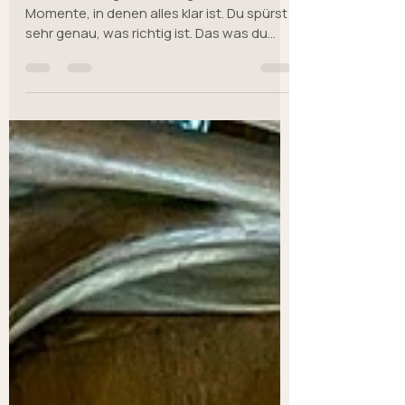
Selbstführung im
Alltag.
Du weißt es eigentlich. Es gibt diese
Momente, in denen alles klar ist. Du spürst
sehr genau, was richtig ist. Das was du
willst. Was du nicht mehr willst. Und dann
kommt der Alltag. Gespräche. Erwartungen.
Reaktionen. Blicke von außen, die dich kurz
zweifeln lassen. Ein alter Impuls, schneller
als dein bewusstes Gefühl. Und plötzlich ist
diese Klarheit weg. Nicht komplett. Aber
sehr viel leiser. Weiter weg. Genau hier
beginnt Selbstführung. In dem Moment
danach. Selbstführ