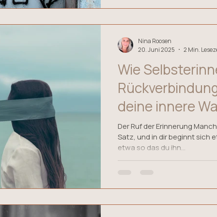
Nina Roosen
20. Juni 2025
2 Min. Lesez
Wie Selbsterin
Rückverbindung 
deine innere Wa
Der Ruf der Erinnerung Manch
Satz, und in dir beginnt sich 
etwa so das du ihn...