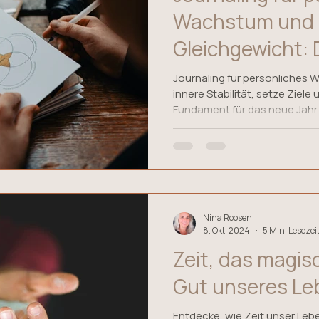
Wachstum und s
Gleichgewicht: D
Raunächte nut
Journaling für persönliches 
innere Stabilität, setze Ziele
Fundament für das neue Jahr
Nina Roosen
8. Okt. 2024
5 Min. Lesezei
Zeit, das magisc
Gut unseres Le
Entdecke, wie Zeit unser Lebe