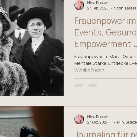
Nina Roosen
27. Feb. 2025
5 Min. Lesezei
Frauenpower im 
Events, Gesund
Empowerment u
Stärke.
Frauenpower im März: Gesund
Mentale Stärke. Entdecke Even
Wohlbefinden!
Nina Roosen
27. Okt. 2024
4 Min. Leseze
Journaling für 