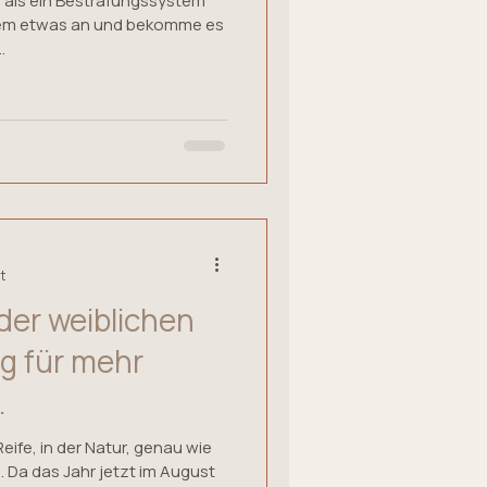
als ein Bestrafungssystem
dem etwas an und bekomme es
.
t
der weiblichen
g für mehr
.
eife, in der Natur, genau wie
. Da das Jahr jetzt im August