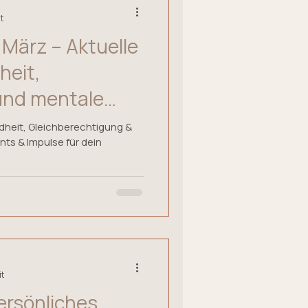
t
März – Aktuelle
heit,
nd mentale
heit, Gleichberechtigung &
ts & Impulse für dein
it
persönliches