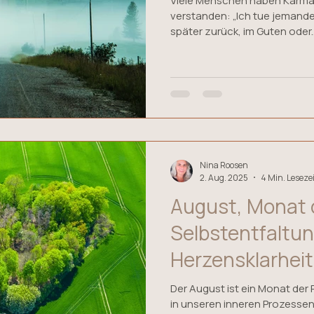
Viele Menschen haben Karma 
verstanden: „Ich tue jeman
später zurück, im Guten oder..
Nina Roosen
2. Aug. 2025
4 Min. Lesezei
August, Monat 
Selbstentfaltun
Herzensklarheit
Der August ist ein Monat der R
in unseren inneren Prozessen