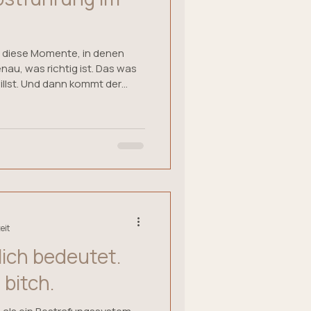
bt diese Momente, in denen
genau, was richtig ist. Das was
willst. Und dann kommt der
n. Reaktionen. Blicke von
assen. Ein alter Impuls,
efühl. Und plötzlich ist diese
g. In dem Moment
eit
ich bedeutet.
 bitch.