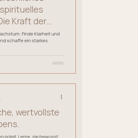
pirituelles
ie Kraft der
zen.
Wachstum: Finde Klarheit und
 und schaffe ein starkes
t
he, wertvollste
bens.
n prägt. Lerne, sie bewusst