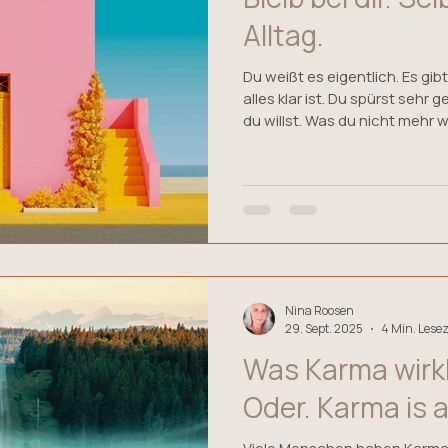
Alltag.
Du weißt es eigentlich. Es gi
alles klar ist. Du spürst sehr 
du willst. Was du nicht mehr 
Alltag. Gespräche. Erwartunge
außen, die dich kurz zweifeln l
schneller als dein bewusstes G
Klarheit weg. Nicht komplett. Aber sehr viel leiser. Weiter
weg. Genau hier beginnt Selbstführun
danach. Selbstführ
Nina Roosen
29. Sept. 2025
4 Min. Lesez
Was Karma wirkl
Oder. Karma is a