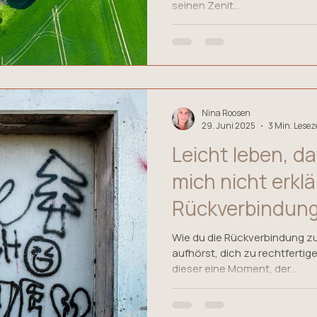
seinen Zenit...
Nina Roosen
29. Juni 2025
3 Min. Lesez
Leicht leben, d
mich nicht erklären, ich finde
Rückverbindung 
Wie du die Rückverbindung zu
aufhörst, dich zu rechtfertig
dieser eine Moment, der...