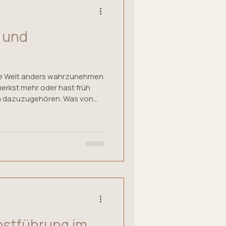
 und
ie Welt anders wahrzunehmen.
merkst mehr oder hast früh
um dazuzugehören. Was von
, kann innerlich viel Kraft
ht es um Neurodivergenz und
, die daraus entstehen
esseres Verständnis des
er mehr Klarheit in
ingen kann.
elbstführung im