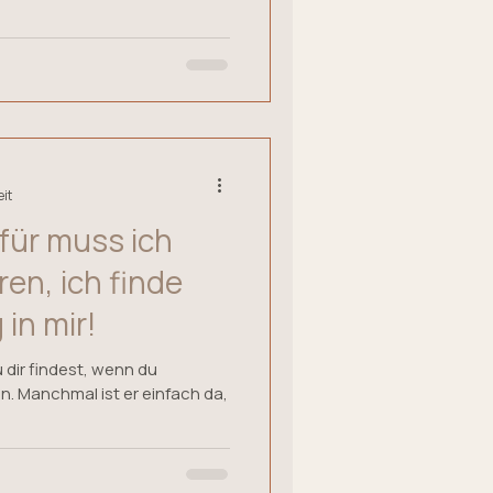
eit
afür muss ich
in mir!
 dir findest, wenn du
en. Manchmal ist er einfach da,