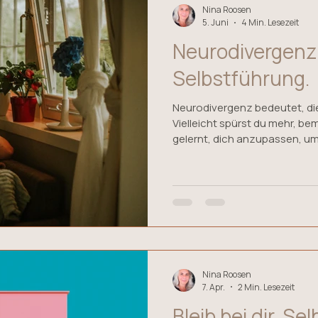
Nina Roosen
5. Juni
4 Min. Lesezeit
Neurodivergenz
Selbstführung.
Neurodivergenz bedeutet, d
Vielleicht spürst du mehr, be
gelernt, dich anzupassen, 
außen selbstverständlich wirkt
kosten. In diesem Artikel ge
Selbstführung, um die Muster
können, und darum, wie ein b
eigenen inneren Systems wied
Entscheidungen und Alltag br
Nina Roosen
7. Apr.
2 Min. Lesezeit
Bleib bei dir. S