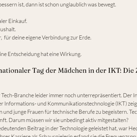
ssern ist, dann ist schon unglaublich was bewegt.
aler Einkauf.
ushalt.
,  für deine eigene Verbindung zur Erde.
ine Entscheidung hat eine Wirkung.
rnationaler Tag der Mädchen in der IKT: Die 
r Tech-Branche leider immer noch unterrepräsentiert. Der In
r Informations- und Kommunikationstechnologie (IKT) zeigt
en und junge Frauen für technische Berufe zu begeistern. Te
nft. Darum müssen wir sie unbedingt aktiv mitgestalten?
bedeutenden Beitrag in der Technologie geleistet hat, war He
rer Karriere als Schauspielerin erfand sie die Frequenzspr