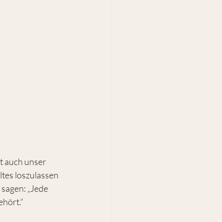
t auch unser 
tes loszulassen 
sagen: „Jede 
ehört.“