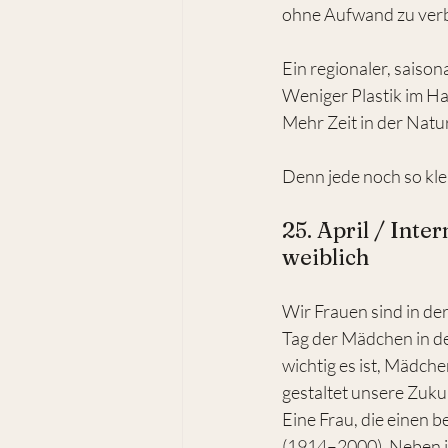
ohne Aufwand zu verbe
Ein regionaler, saison
Weniger Plastik im Ha
Mehr Zeit in der Natur
Denn jede noch so kle
25. April / Inte
weiblich
Wir Frauen sind in de
Tag der Mädchen in de
wichtig es ist, Mädch
gestaltet unsere Zuku
Eine Frau, die einen 
(1914–2000). Neben ih