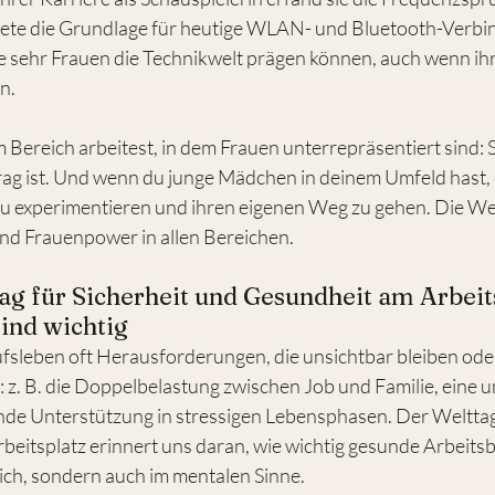
dete die Grundlage für heutige WLAN- und Bluetooth-Verbin
wie sehr Frauen die Technikwelt prägen können, auch wenn ihr
n.
em Bereich arbeitest, in dem Frauen unterrepräsentiert sind: S
trag ist. Und wenn du junge Mädchen in deinem Umfeld hast, e
 zu experimentieren und ihren eigenen Weg zu gehen. Die We
und Frauenpower in allen Bereichen.
tag für Sicherheit und Gesundheit am Arbeits
ind wichtig
fsleben oft Herausforderungen, die unsichtbar bleiben oder
 z. B. die Doppelbelastung zwischen Job und Familie, eine u
de Unterstützung in stressigen Lebensphasen. Der Welttag 
eitsplatz erinnert uns daran, wie wichtig gesunde Arbeits
lich, sondern auch im mentalen Sinne.