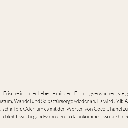
er Frische in unser Leben – mit dem Frühlingserwachen, steig
tum, Wandel und Selbstfürsorge wieder an. Es wird Zeit, Al
u schaffen. Oder, um es mit den Worten von Coco Chanel zu 
treu bleibt, wird irgendwann genau da ankommen, wo sie hing