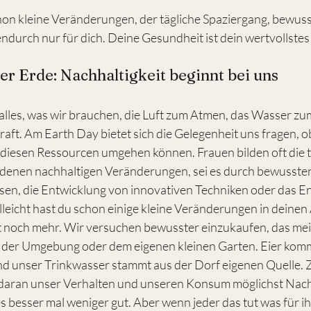
n kleine Veränderungen, der tägliche Spaziergang, bewuss
ndurch nur für dich. Deine Gesundheit ist dein wertvollstes
der Erde: Nachhaltigkeit beginnt bei uns
alles, was wir brauchen, die Luft zum Atmen, das Wasser zu
aft. Am Earth Day bietet sich die Gelegenheit uns fragen, o
 diesen Ressourcen umgehen können. Frauen bilden oft die 
iedenen nachhaltigen Veränderungen, sei es durch bewusste
en, die Entwicklung von innovativen Techniken oder das E
eicht hast du schon einige kleine Veränderungen in deinen Al
t noch mehr. Wir versuchen bewusster einzukaufen, das mei
s der Umgebung oder dem eigenen kleinen Garten. Eier ko
d unser Trinkwasser stammt aus der Dorf eigenen Quelle. 
 daran unser Verhalten und unseren Konsum möglichst Nachh
es besser mal weniger gut. Aber wenn jeder das tut was für i