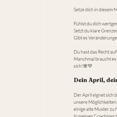
Setze dich in diesem 
Fühlst du dich wertge
Setzt du klare Grenze
Gibt es Veränderungen
Du hast das Recht auf
Manchmal braucht es M
sich!🌸💛
Dein April, de
Der April eignet sich
unsere Möglichkeiten.
einige alte Muster zu 
In meinen Coachings be