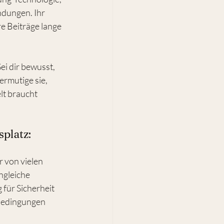
dungen. Ihr 
e Beiträge lange 
ei dir bewusst, 
rmutige sie, 
lt braucht 
platz: 
 von vielen 
ngleiche 
für Sicherheit 
bedingungen 