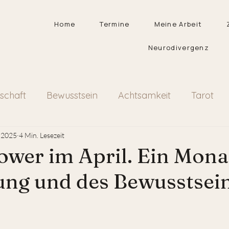
Home
Termine
Meine Arbeit
Neurodivergenz
rschaft
Bewusstsein
Achtsamkeit
Tarot
Selbstreflektion
Frauenthemen
Traditione
. 2025
4 Min. Lesezeit
wer im April. Ein Mona
ng und des Bewusstsein
nen bewertet.