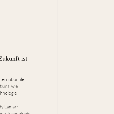
Zukunft ist 
ternationale 
 uns, wie 
chnologie 
dy Lamarr 
ung-Technologie, 