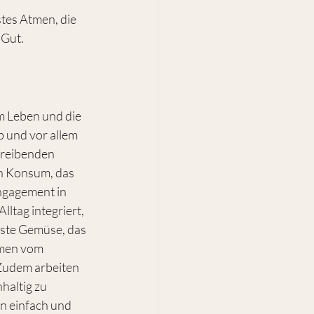
tes Atmen, die 
 Gut.
m Leben und die 
b und vor allem 
treibenden 
n Konsum, das 
ngagement in 
ltag integriert, 
ste Gemüse, das 
mmen vom 
Zudem arbeiten 
altig zu 
hn einfach und 