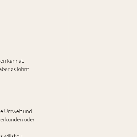
en kannst. 
ber es lohnt 
re Umwelt und 
u erkunden oder 
 willst du 