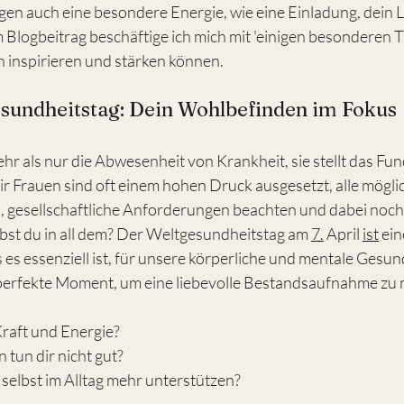
agen auch eine besondere Energie, wie eine Einladung, dein
em Blogbeitrag beschäftige ich mich mit 'einigen besonderen
ch inspirieren und stärken können.
gesundheitstag: Dein Wohlbefinden im Fokus
hr als nur die Abwesenheit von Krankheit, sie stellt das Fun
ir Frauen sind oft einem hohen Druck ausgesetzt, alle mögli
en, gesellschaftliche Anforderungen beachten und dabei noch 
st du in all dem? Der Weltgesundheitstag am 
7.
 April 
ist
 ei
es essenziell ist, für unsere körperliche und mentale Gesun
der perfekte Moment, um eine liebevolle Bestandsaufnahme zu
raft und Energie?
tun dir nicht gut?
selbst im Alltag mehr unterstützen?