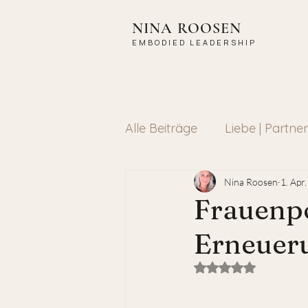
NINA ROOSEN
EMBODIED LEADERSHIP
Alle Beiträge
Liebe | Partne
Coaching
Raunächte
Nina Roosen
1. Apr
Frauenpo
Erneueru
Mit NaN von 5 Ster