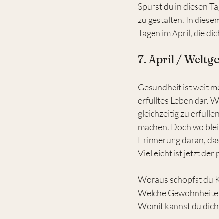
Spürst du in diesen T
zu gestalten. In dies
Tagen im April, die di
7. April / Welt
Gesundheit ist weit me
erfülltes Leben dar. W
gleichzeitig zu erfüll
machen. Doch wo bleib
Erinnerung daran, das 
Vielleicht ist jetzt 
Woraus schöpfst du K
Welche Gewohnheiten 
Womit kannst du dich 