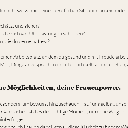
Monat bewusst mit deiner beruflichen Situation auseinander:
schätzt und sicher?
n, die dich vor Überlastung zu schützen?
, die du gerne hättest?
 einen Arbeitsplatz, an dem du gesund und mit Freude arbeit
ut, Dinge anzusprechen oder für sich selbst einzustehen, a
ine Möglichkeiten, deine Frauenpower.
 besonders, um bewusst hinzuschauen – auf uns selbst, unse
 Ganz sicher ist dies der richtige Moment, um neue Wege z
hinterfragen.
gleite ich Frauen dabei, genau diese Klarheit zu finden: Was