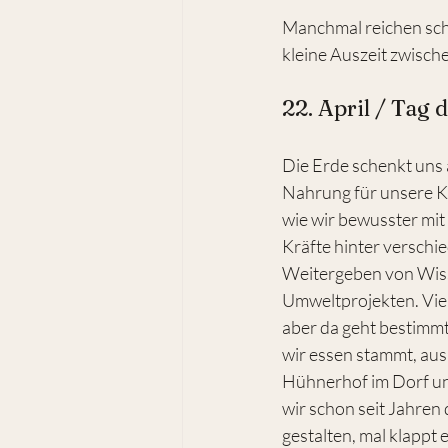
Manchmal reichen scho
kleine Auszeit zwische
22. April / Tag 
Die Erde schenkt uns 
Nahrung für unsere Kr
wie wir bewusster mit
Kräfte hinter versch
Weitergeben von Wiss
Umweltprojekten. Viell
aber da geht bestimm
wir essen stammt, au
Hühnerhof im Dorf un
wir schon seit Jahren
gestalten, mal klappt 