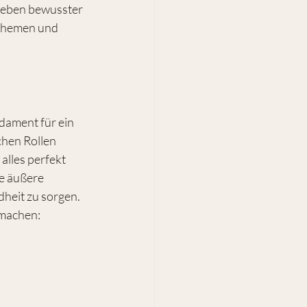
 Leben bewusster 
 Themen und 
dament für ein 
chen Rollen 
alles perfekt 
ne äußere 
dheit zu sorgen. 
 machen: