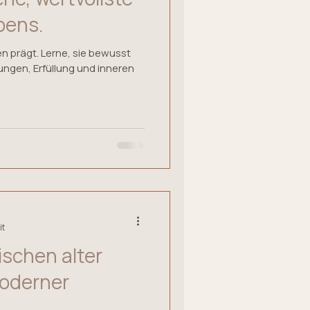
bens.
n prägt. Lerne, sie bewusst
dungen, Erfüllung und inneren
it
schen alter
moderner