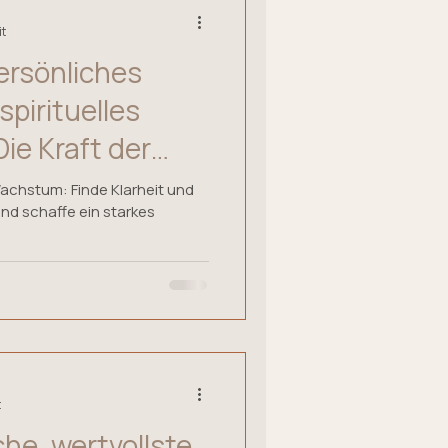
it
persönliches
pirituelles
ie Kraft der
zen.
Wachstum: Finde Klarheit und
 und schaffe ein starkes
t
he, wertvollste