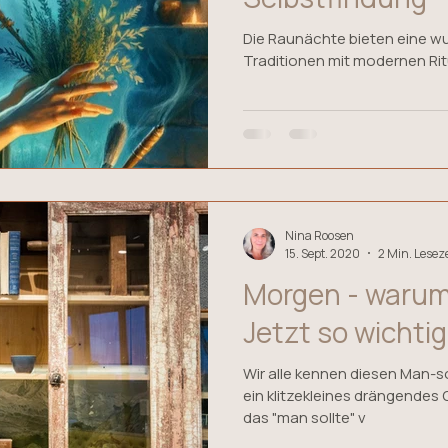
Die Raunächte bieten eine wu
Traditionen mit modernen Rit
Nina Roosen
15. Sept. 2020
2 Min. Leseze
Morgen - warum
Jetzt so wichtig
Wir alle kennen diesen Man-sollte-Schran
ein klitzekleines drängendes 
das "man sollte" v