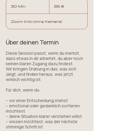
85
Euro
30 Min.
3
85 €
0
M
Zoom (mit/ohne Kamera)
i
n
.
Über deinen Termin
Diese Session passt, wenn du merkst,
dass etwas in dir arbeitet, du aber noch
keinen klaren Zugang dazu findest.
Wir bringen Ordnung in das, was sich
zeigt, und finden heraus, was jetzt
wirklich wichtig ist.
Für dich, wenn du:
– vor einer Entscheidung stehst
– emotional oder gedanklich sortieren
möchtest
– deine Situation klarer verstehen willst
– wissen möchtest, was der nächste
stimmige Schritt ist